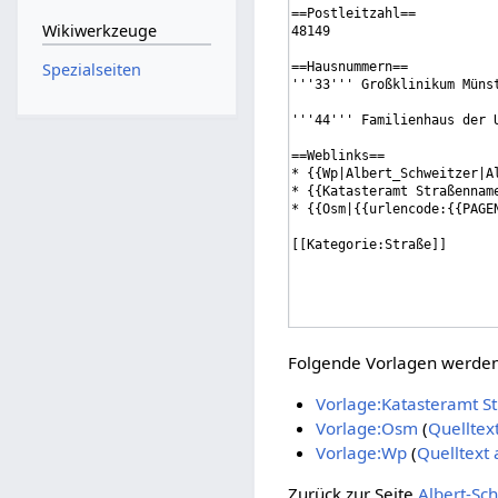
Wikiwerkzeuge
Spezialseiten
Folgende Vorlagen werden 
Vorlage:Katasteramt 
Vorlage:Osm
(
Quelltex
Vorlage:Wp
(
Quelltext
Zurück zur Seite
Albert-Sc