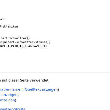
auf dieser Seite verwendet:
Straßennamen
(
Quelltext anzeigen
)
t anzeigen
)
 anzeigen
)
hweitzer-Straße
.