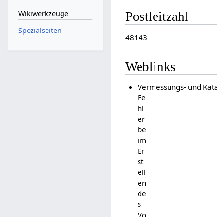
Wikiwerkzeuge
Postleitzahl
Spezialseiten
48143
Weblinks
Vermessungs- und Kata
Fe
hl
er
be
im
Er
st
ell
en
de
s
Vo