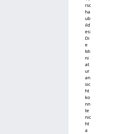
rsc
ha
ub
ild
es:
Di
e
Mi
ni
at
ur
an
sic
ht
ko
nn
te
nic
ht
a