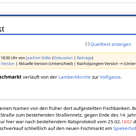
kt
Quelltext anzeigen
 18:30 Uhr von
Joachim Stiller
(
Diskussion
|
Beiträge
)
 Version
| Aktuelle Version (Unterschied) | Nächstjüngere Version → (Unter
ischmarkt
verläuft von der
Lambertikirche
zur
Voßgasse
.
seinen Namen von den früher dort aufgestellten Fischbänken. Be
 Straße zum bestehenden Straßennetz, gegen Ende des 14. Jahr
Nur hier war nach bestehendem Ratsprotokoll vom 25.02.
1602
d
schverkauf schließlich auf den neuen Fischmarkt am
Spiekerho