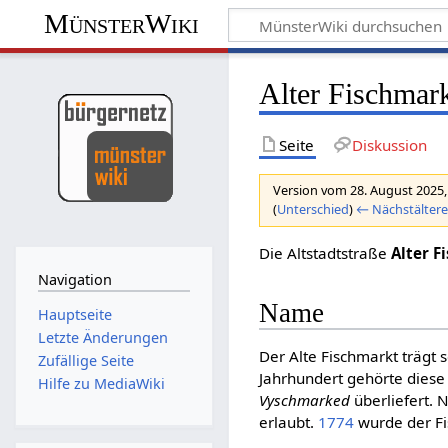
MünsterWiki
Alter Fischmar
Seite
Diskussion
Version vom 28. August 2025,
(
Unterschied
)
← Nächstältere
Die Altstadtstraße
Alter F
Navigation
Name
Hauptseite
Letzte Änderungen
Der Alte Fischmarkt trägt 
Zufällige Seite
Jahrhundert gehörte diese
Hilfe zu MediaWiki
Vyschmarked
überliefert. 
erlaubt.
1774
wurde der Fi