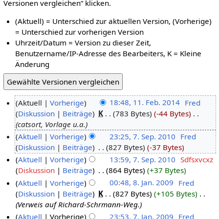
Versionen vergleichen“ klicken.
(Aktuell) = Unterschied zur aktuellen Version, (Vorherige)
= Unterschied zur vorherigen Version
Uhrzeit/Datum = Version zu dieser Zeit,
Benutzername/IP-Adresse des Bearbeiters, K = Kleine
Änderung
Aktuell
Vorherige
18:48, 11. Feb. 2014
‎
Fred
Diskussion
Beiträge
‎
K
783 Bytes
-44 Bytes
‎
catsort, Vorlage u.a.
Aktuell
Vorherige
23:25, 7. Sep. 2010
‎
Fred
Diskussion
Beiträge
‎
827 Bytes
-37 Bytes
Aktuell
Vorherige
13:59, 7. Sep. 2010
‎
Sdfsxvcxz
Diskussion
Beiträge
‎
864 Bytes
+37 Bytes
Aktuell
Vorherige
00:48, 8. Jan. 2009
‎
Fred
Diskussion
Beiträge
‎
K
827 Bytes
+105 Bytes
‎
Verweis auf Richard-Schrmann-Weg.
Aktuell
Vorherige
23:53, 7. Jan. 2009
‎
Fred