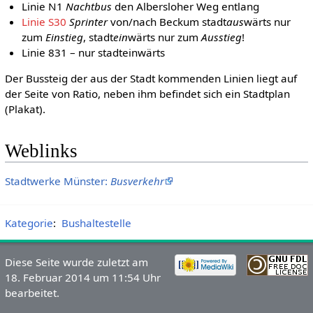
Linie N1
Nachtbus
den Albersloher Weg entlang
Linie S30
Sprinter
von/nach Beckum stadt
aus
wärts nur
zum
Einstieg
, stadt
ein
wärts nur zum
Ausstieg
!
Linie 831 – nur stadteinwärts
Der Bussteig der aus der Stadt kommenden Linien liegt auf
der Seite von Ratio, neben ihm befindet sich ein Stadtplan
(Plakat).
Weblinks
Stadtwerke Münster:
Busverkehr
Kategorie
:
Bushaltestelle
Diese Seite wurde zuletzt am
18. Februar 2014 um 11:54 Uhr
bearbeitet.