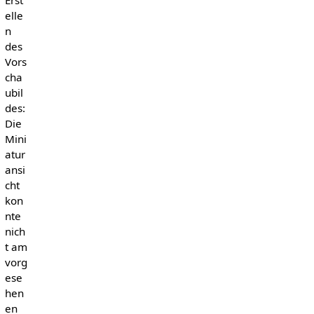
elle
n
des
Vors
cha
ubil
des:
Die
Mini
atur
ansi
cht
kon
nte
nich
t am
vorg
ese
hen
en