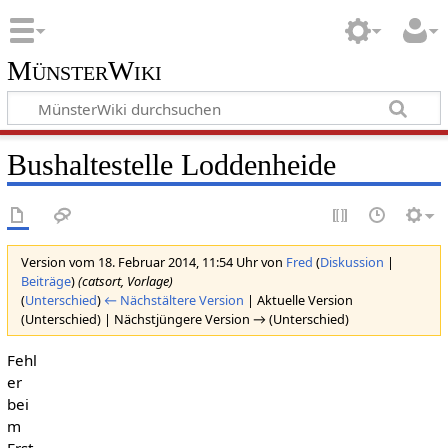
MünsterWiki
Bushaltestelle Loddenheide
Version vom 18. Februar 2014, 11:54 Uhr von
Fred
(
Diskussion
|
Beiträge
)
(catsort, Vorlage)
(
Unterschied
)
← Nächstältere Version
| Aktuelle Version
(Unterschied) | Nächstjüngere Version → (Unterschied)
Fehl
er
bei
m
Erst