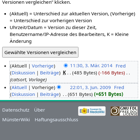
Versionen vergleichen“ klicken.
(Aktuell) = Unterschied zur aktuellen Version, (Vorherige)
= Unterschied zur vorherigen Version
Uhrzeit/Datum = Version zu dieser Zeit,
Benutzername/IP-Adresse des Bearbeiters, K = Kleine
Änderung
Aktuell
Vorherige
11:30, 3. Mär. 2014
‎
Fred
Diskussion
Beiträge
‎
K
485 Bytes
-166 Bytes
‎
catsort, Vorlage
Aktuell
Vorherige
22:01, 3. Jun. 2009
‎
Fred
Diskussion
Beiträge
‎
651 Bytes
+651 Bytes
Datenschutz
Über
MünsterWiki
Haftungsausschluss