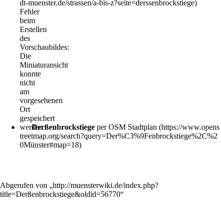
Fehler
beim
Erstellen
des
Vorschaubildes:
Die
Miniaturansicht
konnte
nicht
am
vorgesehenen
Ort
gespeichert
werden
Derßenbrockstiege
per OSM Stadtplan
Abgerufen von „
http://muensterwiki.de/index.php?
title=Derßenbrockstiege&oldid=56770
“