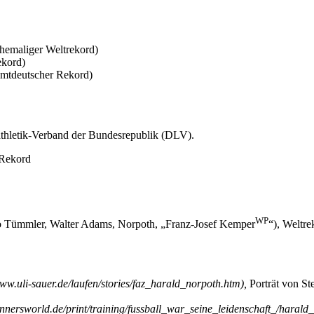
hemaliger Weltrekord)
ekord)
amtdeutscher Rekord)
thletik-Verband der Bundesrepublik (DLV).
 Rekord
WP
do Tümmler, Walter Adams, Norpoth, „
Franz-Josef Kemper
“), Weltre
,
Porträt von St