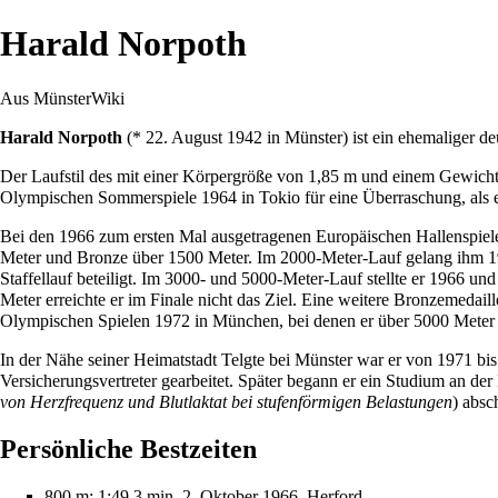
Harald Norpoth
Aus MünsterWiki
Harald Norpoth
(*
22. August
1942
in Münster) ist ein ehemaliger de
Der Laufstil des mit einer Körpergröße von 1,85 m und einem Gewicht 
Olympischen Sommerspiele 1964 in Tokio für eine Überraschung, als er
Bei den 1966 zum ersten Mal ausgetragenen Europäischen Hallenspiele
Meter und Bronze über 1500 Meter. Im 2000-Meter-Lauf gelang ihm 19
Staffellauf beteiligt. Im 3000- und 5000-Meter-Lauf stellte er 1966
Meter erreichte er im Finale nicht das Ziel. Eine weitere Bronzemedaill
Olympischen Spielen 1972 in München, bei denen er über 5000 Meter i
In der Nähe seiner Heimatstadt Telgte bei Münster war er von 1971 bis
Versicherungsvertreter gearbeitet. Später begann er ein Studium an de
von Herzfrequenz und Blutlaktat bei stufenförmigen Belastungen
) absc
Persönliche Bestzeiten
800 m: 1:49,3 min, 2. Oktober 1966, Herford