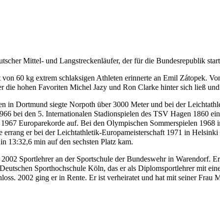
utscher Mittel- und Langstreckenläufer, der für die Bundesrepublik start
von 60 kg extrem schlaksigen Athleten erinnerte an Emil Zátopek. Von
 die hohen Favoriten Michel Jazy und Ron Clarke hinter sich ließ und
n in Dortmund siegte Norpoth über 3000 Meter und bei der Leichtathl
66 bei den 5. Internationalen Stadionspielen des TSV Hagen 1860 ein
 und 1967 Europarekorde auf. Bei den Olympischen Sommerspielen 1968 
e errang er bei der Leichtathletik-Europameisterschaft 1971 in Helsinki 
n 13:32,6 min auf den sechsten Platz kam.
 2002 Sportlehrer an der Sportschule der Bundeswehr in Warendorf. Er h
r Deutschen Sporthochschule Köln, das er als Diplomsportlehrer mit ein
hloss. 2002 ging er in Rente. Er ist verheiratet und hat mit seiner Frau 