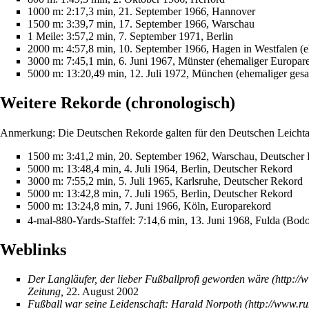
1000 m: 2:17,3 min, 21. September 1966, Hannover
1500 m: 3:39,7 min, 17. September 1966, Warschau
1 Meile: 3:57,2 min, 7. September 1971, Berlin
2000 m: 4:57,8 min, 10. September 1966, Hagen in Westfalen (e
3000 m: 7:45,1 min, 6. Juni 1967, Münster (ehemaliger Europar
5000 m: 13:20,49 min, 12. Juli 1972, München (ehemaliger ges
Weitere Rekorde (chronologisch)
Anmerkung: Die Deutschen Rekorde galten für den Deutschen Leichta
1500 m: 3:41,2 min, 20. September 1962, Warschau, Deutscher
5000 m: 13:48,4 min, 4. Juli 1964, Berlin, Deutscher Rekord
3000 m: 7:55,2 min, 5. Juli 1965, Karlsruhe, Deutscher Rekord
5000 m: 13:42,8 min, 7. Juli 1965, Berlin, Deutscher Rekord
5000 m: 13:24,8 min, 7. Juni 1966, Köln, Europarekord
4-mal-880-Yards-Staffel: 7:14,6 min, 13. Juni 1968, Fulda (Bo
Weblinks
Der Langläufer, der lieber Fußballprofi geworden wäre
Zeitung,
22. August 2002
Fußball war seine Leidenschaft: Harald Norpoth