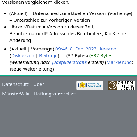
Versionen vergleichen“ klicken.
(Aktuell) = Unterschied zur aktuellen Version, (Vorherige)
= Unterschied zur vorherigen Version
Uhrzeit/Datum = Version zu dieser Zeit,
Benutzername/IP-Adresse des Bearbeiters, K = Kleine
Änderung
Aktuell
Vorherige
09:46, 8. Feb. 2023
‎
Keeano
Diskussion
Beiträge
‎
37 Bytes
+37 Bytes
‎
Weiterleitung nach
Jüdefelderstraße
erstellt
Markierung
:
Neue Weiterleitung
Datenschutz
Über
MünsterWiki
Haftungsausschluss