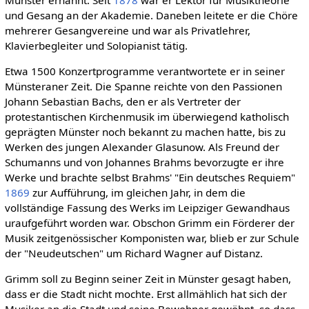
Münster ernannt. Seit
1878
war er Lektor für Musiktheorie
und Gesang an der Akademie. Daneben leitete er die Chöre
mehrerer Gesangvereine und war als Privatlehrer,
Klavierbegleiter und Solopianist tätig.
Etwa 1500 Konzertprogramme verantwortete er in seiner
Münsteraner Zeit. Die Spanne reichte von den Passionen
Johann Sebastian Bachs, den er als Vertreter der
protestantischen Kirchenmusik im überwiegend katholisch
geprägten Münster noch bekannt zu machen hatte, bis zu
Werken des jungen Alexander Glasunow. Als Freund der
Schumanns und von Johannes Brahms bevorzugte er ihre
Werke und brachte selbst Brahms' "Ein deutsches Requiem"
1869
zur Aufführung, im gleichen Jahr, in dem die
vollständige Fassung des Werks im Leipziger Gewandhaus
uraufgeführt worden war. Obschon Grimm ein Förderer der
Musik zeitgenössischer Komponisten war, blieb er zur Schule
der "Neudeutschen" um Richard Wagner auf Distanz.
Grimm soll zu Beginn seiner Zeit in Münster gesagt haben,
dass er die Stadt nicht mochte. Erst allmählich hat sich der