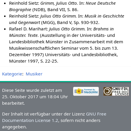
Reinhold Sietz:
Grimm, Julius Otto.
In:
Neue Deutsche
Biographie
(NDB), Band VII, S. 86.
Reinhold Sietz:
Julius Otto Grimm.
In:
Musik in Geschichte
und Gegenwart
(MGG), Band V, Sp. 930-932.
Rafael D. Marihart:
Julius Otto Grimm.
In:
Brahms in
Münster. Texte.
(Ausstellung in der Universitäts- und
Landesbibliothek Münster in Zusammenarbeit mit dem
Musikwissenschaftlichen Seminar vom 5. bis zum 13.
Dezember 1997) Universitäts- und Landesbibliothek,
Münster 1997, S. 22-25.
Kategorie
:
Musiker
Diese Seite wurde zuletzt am
25. Oktober 2017 um 18:04 Uhr
bearbeitet.
Der Inhalt ist verfügbar unter der Lizenz
GNU Free
Documentation License 1.2
, sofern nicht anders
angegeben.