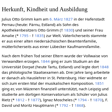
Herkunft, Kindheit und Ausbildung
Julius Otto Grimm kam am
6. März
1827
in der Hafenstadt
Pernau (heute: Pärnu, Estland) als Sohn des
Apothekenbesitzers Otto Grimm (†
1830
) und seiner Frau
Amalie (*
1795
- †
1835
) zur Welt. Väterlicherseits stammte
er aus einer alten niedersächsischen Beamtenfamilie,
mütterlicherseits aus einer Lübecker Kaufmannsfamilie.
Nach dem frühen Tod seiner Eltern wurde der Vollwaise von
Verwandten erzogen.
1844
ging er zum Studium an die
Universität Dorpat (heute Tartu, Estland) und legte dort
1848
das philologische Staatsexamen ab. Drei Jahre lang arbeitete
er danach als Hauslehrer in St. Petersburg. Hier widmete er
sich zum ersten Mal der musikalischen Komposition.
1851
ging er, von Mäzenen finanziell unterstützt, nach Leipzig und
studierte am dortigen Konservatorium als Schüler von Julius
Rietz (*
1812
- †
1877
), Ignaz Moscheles (*
1794
- †
1870
), F.
David und Moritz Hauptmann (*
1792
- †
1868
).