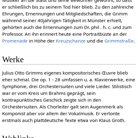
Musiker an die Stadt und seine Bewohner gewöhnt, so dass
er schließlich bis zu seinem Tod hier blieb. Zu den zahlreiche
Ehrungen, Ernennungen und Mitgliedschaften, die Grimm
während seiner 40jährigen Tätigkeit in Münster erhielt,
gehörten auch die Ernennungen zum Dr. phil . h. c. und zum
Professor. An ihn erinnert heute eine Portraitbüste an der
Promenade
in Höhe der
Kreuzschanze
und die
Grimmstraße
.
Werke
Julius Otto Grimms eigenes kompositorisches Œuvre blieb
eher schmal. Die op. 1 - 28 umfassen u. a. Klavierwerke, eine
Symphonie, drei Orchestersuiten und viele Lieder. Stilistisch
war er vom Kreis um Brahms geprägt, sein
kontrapunktisches Geschick zeigte sich in den
Orchestersuiten. Als Chorleiter galt sein Augenmerk als
Komponist aber vor allem der Vokalmusik. Er vertonte
erstmals auch plattdeutsche Texte etwa von Klaus Groth.