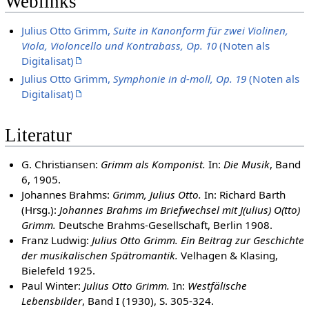
Weblinks
Julius Otto Grimm,
Suite in Kanonform für zwei Violinen,
Viola, Violoncello und Kontrabass, Op. 10
(Noten als
Digitalisat)
Julius Otto Grimm,
Symphonie in d-moll, Op. 19
(Noten als
Digitalisat)
Literatur
G. Christiansen:
Grimm als Komponist.
In:
Die Musik
, Band
6, 1905.
Johannes Brahms:
Grimm, Julius Otto.
In: Richard Barth
(Hrsg.):
Johannes Brahms im Briefwechsel mit J(ulius) O(tto)
Grimm.
Deutsche Brahms-Gesellschaft, Berlin 1908.
Franz Ludwig:
Julius Otto Grimm. Ein Beitrag zur Geschichte
der musikalischen Spätromantik.
Velhagen & Klasing,
Bielefeld 1925.
Paul Winter:
Julius Otto Grimm.
In:
Westfälische
Lebensbilder
, Band I (1930), S. 305-324.