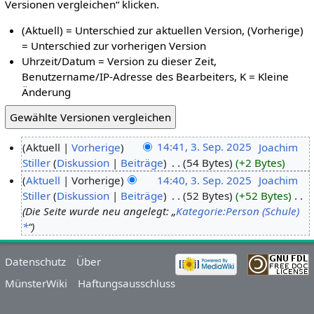
Versionen vergleichen“ klicken.
(Aktuell) = Unterschied zur aktuellen Version, (Vorherige)
= Unterschied zur vorherigen Version
Uhrzeit/Datum = Version zu dieser Zeit,
Benutzername/IP-Adresse des Bearbeiters, K = Kleine
Änderung
Aktuell
Vorherige
14:41, 3. Sep. 2025
‎
Joachim
Stiller
Diskussion
Beiträge
‎
54 Bytes
+2 Bytes
Aktuell
Vorherige
14:40, 3. Sep. 2025
‎
Joachim
Stiller
Diskussion
Beiträge
‎
52 Bytes
+52 Bytes
‎
Die Seite wurde neu angelegt: „
Kategorie:Person (Schule)
*
“
Datenschutz
Über
MünsterWiki
Haftungsausschluss