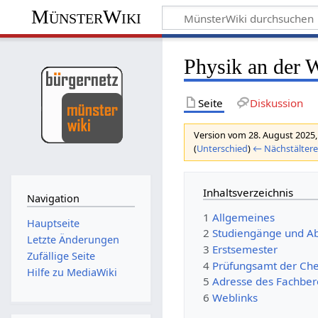
MünsterWiki
Physik an de
Seite
Diskussion
Version vom 28. August 2025,
(
Unterschied
)
← Nächstältere
Inhaltsverzeichnis
Navigation
1
Allgemeines
Hauptseite
2
Studiengänge und Ab
Letzte Änderungen
3
Erstsemester
Zufällige Seite
4
Prüfungsamt der Ch
Hilfe zu MediaWiki
5
Adresse des Fachber
6
Weblinks