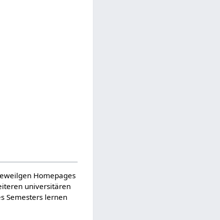
n jeweilgen Homepages
iteren universitären
es Semesters lernen