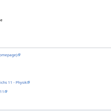
de
(Homepage)
chs 11 - Physik
 11