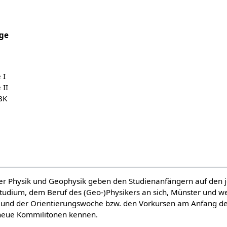
nge
 I
 II
BK
her Physik und Geophysik geben den Studienanfängern auf de
tudium, dem Beruf des (Geo-)Physikers an sich, Münster und we
s und der Orientierungswoche bzw. den Vorkursen am Anfang d
 neue Kommilitonen kennen.