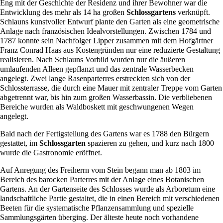
Eng mit der Geschichte der Residenz und ihrer Bewohner war die
Entwicklung des mehr als 14 ha großen
Schlossgartens
verknüpft.
Schlauns kunstvoller Entwurf plante den Garten als eine geometrische
Anlage nach französischen Idealvorstellungen. Zwischen
1784
und
1787
konnte sein Nachfolger Lipper zusammen mit dem Hofgärtner
Franz Conrad Haas aus Kostengründen nur eine reduzierte Gestaltung
realisieren. Nach
Schlauns
Vorbild wurden nur die äußeren
umlaufenden Alleen gepflanzt und das zentrale Wasserbecken
angelegt. Zwei lange Rasenparterres erstreckten sich von der
Schlossterrasse, die durch eine Mauer mit zentraler Treppe vom Garten
abgetrennt war, bis hin zum großen Wasserbassin. Die verbliebenen
Bereiche wurden als Waldboskett mit geschwungenen Wegen
angelegt.
Bald nach der Fertigstellung des Gartens war es
1788
den Bürgern
gestattet, im
Schlossgarten
spazieren zu gehen, und kurz nach
1800
wurde die Gastronomie eröffnet.
Auf Anregung des Freiherrn vom Stein begann man ab
1803
im
Bereich des barocken Parterres mit der Anlage eines
Botanischen
Gartens
. An der Gartenseite des Schlosses wurde als Arboretum eine
landschaftliche Partie gestaltet, die in einen Bereich mit verschiedenen
Beeten für die systematische Pflanzensammlung und spezielle
Sammlungsgärten überging. Der älteste heute noch vorhandene