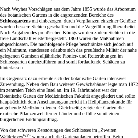
Nach Weyhes Vorschlägen aus dem Jahre
1855
wurde das Arboretum
des botanischen Gartens in die angrenzenden Bereiche des
Schlossgartens
mit einbezogen, durch Verpflanzen einzelner Gehölze
wurden bessere Sichten geschaffen und die Wegeführung überarbeitet.
Nach Angaben des preußischen Königs wurden zudem Sichten in die
freie Landschaft wiederhergestellt.
1860
waren die Maßnahmen
abgeschlossen. Die nachfolgende Pflege beschränkte sich jedoch auf
ein Minimum, stattdessen erlaubte sich das preußische Militär der nahe
gelegenen Garnison alljährliche Pionier- und Reiterübungen im
Schlossgarten durchzuführen und somit fortlaufende Schäden zu
hinterlassen.
Im Gegensatz dazu erfreute sich der
botanische Garten
intensiver
Zuwendung. Neben dem Bau weiterer Gewächshäuser legte man
1872
im zentralen Teich eine Insel an. Im 19. Jahrhundert war der
Botanische Garten
der Medizinischen Fakultät angegliedert und sollte
hauptsächlich dem Anschauungsunterricht in Heilpflanzenkunde für
angehende Mediziner dienen. Gleichzeitig zeigte der Garten die
exotische Pflanzenwelt ferner Länder und erfüllte somit einen
bürgerlichen Bildungsauftrag.
Von den schweren Zerstörungen des Schlosses im „
Zweiten
WP
Weltkrieges
“ waren auch die Gartenanlagen betroffen. Beim