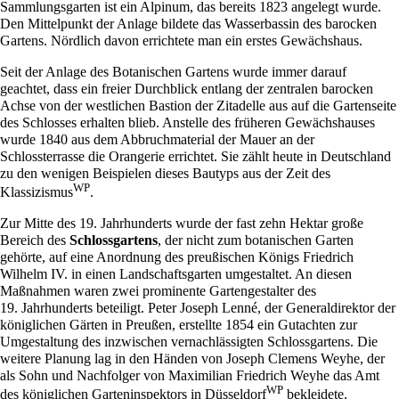
Sammlungsgarten ist ein Alpinum, das bereits
1823
angelegt wurde.
Den Mittelpunkt der Anlage bildete das Wasserbassin des barocken
Gartens. Nördlich davon errichtete man ein erstes Gewächshaus.
Seit der Anlage des
Botanischen Gartens
wurde immer darauf
geachtet, dass ein freier Durchblick entlang der zentralen barocken
Achse von der westlichen Bastion der Zitadelle aus auf die Gartenseite
des Schlosses erhalten blieb. Anstelle des früheren Gewächshauses
wurde
1840
aus dem Abbruchmaterial der Mauer an der
Schlossterrasse die Orangerie errichtet. Sie zählt heute in Deutschland
zu den wenigen Beispielen dieses Bautyps aus der Zeit des
WP
Klassizismus
.
Zur Mitte des 19. Jahrhunderts wurde der fast zehn Hektar große
Bereich des
Schlossgartens
, der nicht zum
botanischen Garten
gehörte, auf eine Anordnung des preußischen Königs Friedrich
Wilhelm IV. in einen Landschaftsgarten umgestaltet. An diesen
Maßnahmen waren zwei prominente Gartengestalter des
19. Jahrhunderts beteiligt. Peter Joseph Lenné, der Generaldirektor der
königlichen Gärten in Preußen, erstellte
1854
ein Gutachten zur
Umgestaltung des inzwischen vernachlässigten Schlossgartens. Die
weitere Planung lag in den Händen von Joseph Clemens Weyhe, der
als Sohn und Nachfolger von Maximilian Friedrich Weyhe das Amt
WP
des königlichen Garteninspektors in
Düsseldorf
bekleidete.