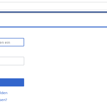
lden
sen?