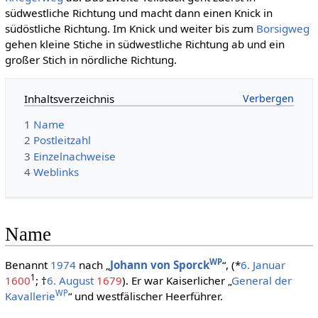
südwestliche Richtung und macht dann einen Knick in
südöstliche Richtung. Im Knick und weiter bis zum
Borsigweg
gehen kleine Stiche in südwestliche Richtung ab und ein
großer Stich in nördliche Richtung.
Inhaltsverzeichnis
1
Name
2
Postleitzahl
3
Einzelnachweise
4
Weblinks
Name
WP
Benannt
1974
nach „
Johann von Sporck
“, (*
6. Januar
1
1600
; †
6. August
1679
). Er war Kaiserlicher „
General der
WP
Kavallerie
“ und westfälischer Heerführer.