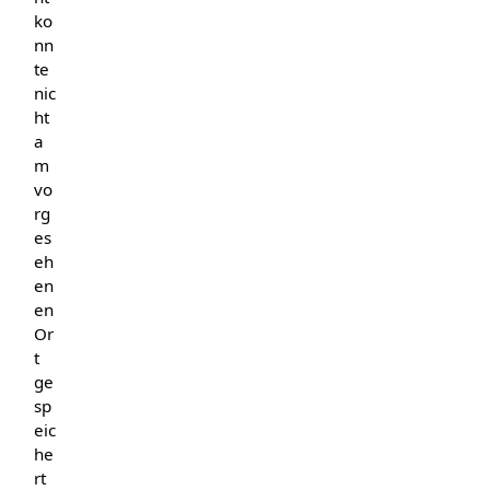
ko
nn
te
nic
ht
a
m
vo
rg
es
eh
en
en
Or
t
ge
sp
eic
he
rt