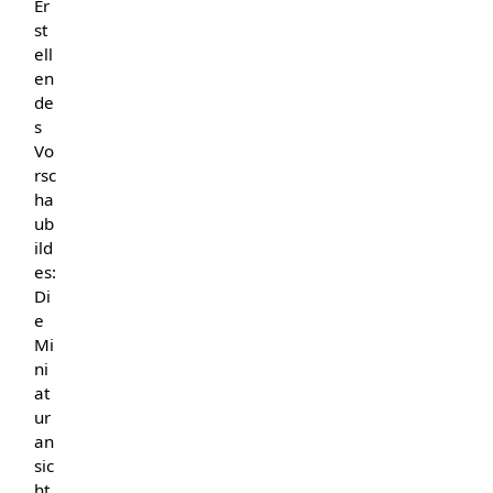
Er
st
ell
en
de
s
Vo
rsc
ha
ub
ild
es:
Di
e
Mi
ni
at
ur
an
sic
ht