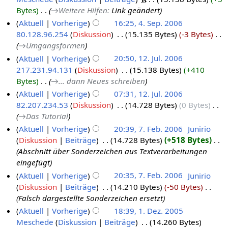
Bytes
‎
→‎Weitere Hilfen
:
Link geändert
Aktuell
Vorherige
16:25, 4. Sep. 2006
80.128.96.254
Diskussion
‎
15.135 Bytes
-3 Bytes
‎
→‎Umgangsformen
Aktuell
Vorherige
20:50, 12. Jul. 2006
217.231.94.131
Diskussion
‎
15.138 Bytes
+410
Bytes
‎
→‎... dann Neues schreiben
Aktuell
Vorherige
07:31, 12. Jul. 2006
82.207.234.53
Diskussion
‎
14.728 Bytes
0 Bytes
‎
→‎Das Tutorial
Aktuell
Vorherige
20:39, 7. Feb. 2006
‎
Junirio
Diskussion
Beiträge
‎
14.728 Bytes
+518 Bytes
‎
Abschnitt über Sonderzeichen aus Textverarbeitungen
eingefügt
Aktuell
Vorherige
20:35, 7. Feb. 2006
‎
Junirio
Diskussion
Beiträge
‎
14.210 Bytes
-50 Bytes
‎
Falsch dargestellte Sonderzeichen ersetzt
Aktuell
Vorherige
18:39, 1. Dez. 2005
Meschede
Diskussion
Beiträge
‎
14.260 Bytes