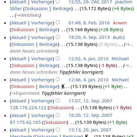
Aktuell
Vorherige
12:55, 29. Okt. 2017
‎
Joachim
Stiller
Diskussion
Beiträge
‎
15.172 Bytes
+6 Bytes
→‎Weblinks
Aktuell
Vorherige
01:49, 8. Feb. 2016
‎
Arwen
Diskussion
Beiträge
‎
15.166 Bytes
+28 Bytes
Aktuell
Vorherige
18:20, 6. Sep. 2013
‎
Bulli2
Diskussion
Beiträge
‎
15.138 Bytes
0 Bytes
‎
→‎...
dann Neues schreiben
Aktuell
Vorherige
12:52, 4. Jan. 2010
‎
Michael
Diskussion
Beiträge
‎
15.138 Bytes
-1 Byte
‎
→‎...
dann Neues schreiben
:
Tippfehler korrigiert
Aktuell
Vorherige
12:46, 4. Jan. 2010
‎
Michael
Diskussion
Beiträge
‎
K
15.139 Bytes
+1 Byte
‎
→‎Experiment
:
Tippfehler korrigiert
Aktuell
Vorherige
17:07, 12. Sep. 2007
128.176.224.122
Diskussion
‎
15.138 Bytes
-1 Byte
Aktuell
Vorherige
16:20, 12. Sep. 2007
87.175.42.165
Diskussion
‎
15.139 Bytes
+1 Byte
Aktuell
Vorherige
15:13, 20. Jan. 2007
Meschede
Diskussion
Beiträge
‎
K
15.138 Bytes
+3