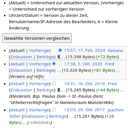
(Aktuell) = Unterschied zur aktuellen Version, (Vorherige)
= Unterschied zur vorherigen Version
Uhrzeit/Datum = Version zu dieser Zeit,
Benutzername/IP-Adresse des Bearbeiters, K = Kleine
Änderung
Aktuell
Vorherige
15:57, 17. Feb. 2024
‎
Keeano
Diskussion
Beiträge
‎
K
15.398 Bytes
+72 Bytes
Aktuell
Vorherige
17:38, 5. Okt. 2020
‎
Fred
Diskussion
Beiträge
‎
15.326 Bytes
+81 Bytes
‎
Verweis auf Hilfe
Aktuell
Vorherige
10:31, 16. Okt. 2018
‎
Fred
Diskussion
Beiträge
‎
K
15.245 Bytes
+44 Bytes
‎
Kleinkram, Bsp. Paulus Dom -> St.-Paulus-Dom;
"Urheberrechtsfragen" in Namensraum MünsterWiki
Aktuell
Vorherige
13:03, 29. Okt. 2017
‎
Joachim
Stiller
Diskussion
Beiträge
‎
15.201 Bytes
+29
Bytes
‎
→‎Weblinks