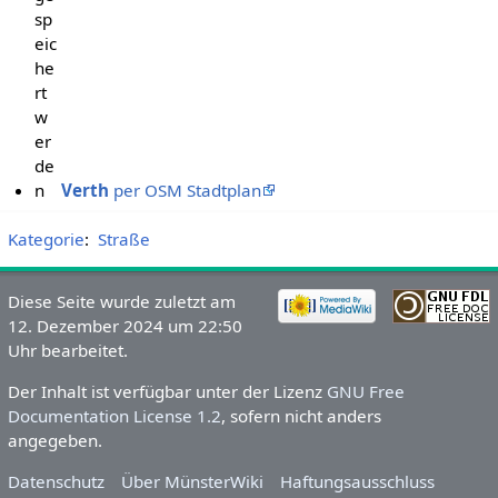
sp
eic
he
rt
w
er
de
n
Verth
per OSM Stadtplan
Kategorie
:
Straße
Diese Seite wurde zuletzt am
12. Dezember 2024 um 22:50
Uhr bearbeitet.
Der Inhalt ist verfügbar unter der Lizenz
GNU Free
Documentation License 1.2
, sofern nicht anders
angegeben.
Datenschutz
Über MünsterWiki
Haftungsausschluss