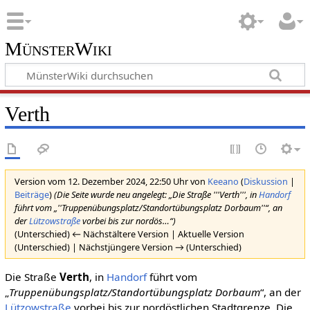
MünsterWiki
Verth
Version vom 12. Dezember 2024, 22:50 Uhr von
Keeano
(
Diskussion
|
Beiträge
)
(Die Seite wurde neu angelegt: „Die Straße '''Verth''', in
Handorf
führt vom „''Truppenübungsplatz/Standortübungsplatz Dorbaum''“, an
der
Lützowstraße
vorbei bis zur nordös…“)
(Unterschied) ← Nächstältere Version | Aktuelle Version
(Unterschied) | Nächstjüngere Version → (Unterschied)
Die Straße
Verth
, in
Handorf
führt vom
„
Truppenübungsplatz/Standortübungsplatz Dorbaum
“, an der
Lützowstraße
vorbei bis zur nordöstlichen Stadtgrenze. Die