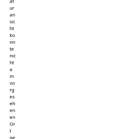
at
ur
an
sic
ht
ko
nn
te
nic
ht
a
m
vo
rg
es
eh
en
en
Or
t
ge