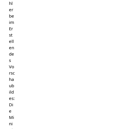
hl
er
be
im
Er
st
ell
en
de
s
Vo
rsc
ha
ub
ild
es:
Di
e
Mi
ni