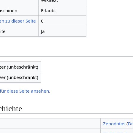
Wikitext
aschinen
Erlaubt
n zu dieser Seite
0
ite
Ja
zer (unbeschränkt)
zer (unbeschränkt)
für diese Seite ansehen.
chichte
Zenodotos
(
Di