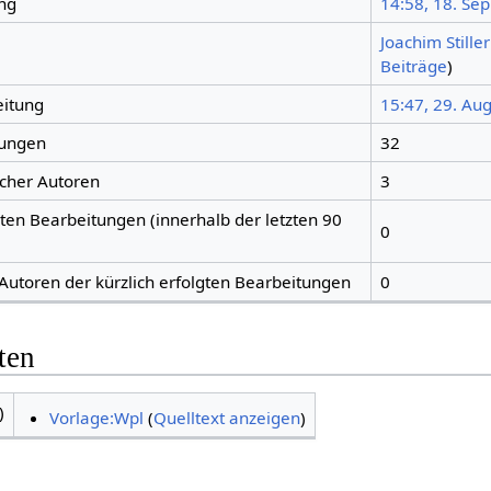
ng
14:58, 18. Sep
Joachim Stiller
Beiträge
)
eitung
15:47, 29. Au
tungen
32
icher Autoren
3
gten Bearbeitungen (innerhalb der letzten 90
0
 Autoren der kürzlich erfolgten Bearbeitungen
0
ten
)
Vorlage:Wpl
(
Quelltext anzeigen
)