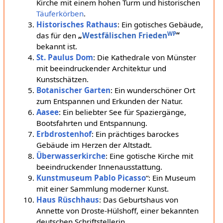
Kirche mit einem hohen Turm und historischen
Täuferkörben
.
Historisches Rathaus
: Ein gotisches Gebäude,
WP
das für den
„
Westfälischen Frieden
“
bekannt ist.
St. Paulus Dom
: Die Kathedrale von Münster
mit beeindruckender Architektur und
Kunstschätzen.
Botanischer Garten
: Ein wunderschöner Ort
zum Entspannen und Erkunden der Natur.
Aasee
: Ein beliebter See für Spaziergänge,
Bootsfahrten und Entspannung.
Erbdrostenhof
: Ein prächtiges barockes
Gebäude im Herzen der Altstadt.
Überwasserkirche
: Eine gotische Kirche mit
beeindruckender Innenausstattung.
Kunstmuseum Pablo Picasso
“: Ein Museum
mit einer Sammlung moderner Kunst.
Haus Rüschhaus
: Das Geburtshaus von
Annette von Droste-Hülshoff, einer bekannten
deutschen Schriftstellerin.