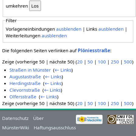
umkehren
Filter
Vorlageneinbindungen
ausblenden
| Links
ausblenden
|
Weiterleitungen
ausblenden
Die folgenden Seiten verlinken auf
Plöniesstraße
:
Zeige (vorherige 50 | nächste 50) (
20
|
50
|
100
|
250
|
500
)
Straßen in Münster
‎
(
← Links
)
Augustastraße
‎
(
← Links
)
Herdingstraße
‎
(
← Links
)
Clevornstraße
‎
(
← Links
)
Olfersstraße
‎
(
← Links
)
Zeige (vorherige 50 | nächste 50) (
20
|
50
|
100
|
250
|
500
)
Datenschutz
Über
MünsterWiki
Haftungsausschluss