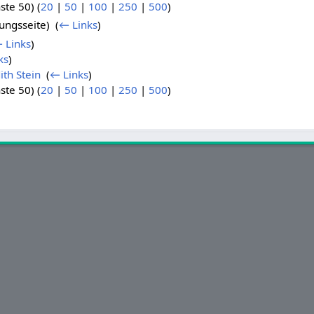
ste 50) (
20
|
50
|
100
|
250
|
500
)
ungsseite) ‎
(
← Links
)
 Links
)
ks
)
th Stein
‎
(
← Links
)
ste 50) (
20
|
50
|
100
|
250
|
500
)