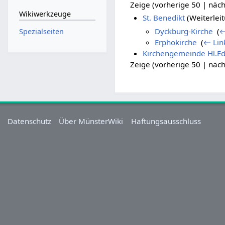
Zeige (vorherige 50 | näch
Wikiwerkzeuge
St. Benedikt
(Weiterleit
Dyckburg-Kirche
‎
(
←
Spezialseiten
Erphokirche
‎
(
← Lin
Kirchengemeinde Hl.Edi
Zeige (vorherige 50 | näch
Datenschutz
Über MünsterWiki
Haftungsausschluss