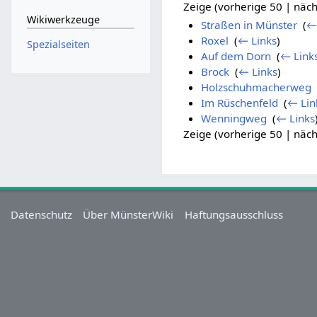
Zeige (vorherige 50 | näch
Wikiwerkzeuge
Straßen in Münster
‎
(
←
Roxel
‎
(
← Links
)
Spezialseiten
Auf dem Dorn
‎
(
← Link
Brock
‎
(
← Links
)
Holzschuhmacherweg
‎
Im Rüschenfeld
‎
(
← Lin
Wenningweg
‎
(
← Links
Zeige (vorherige 50 | näch
Datenschutz
Über MünsterWiki
Haftungsausschluss