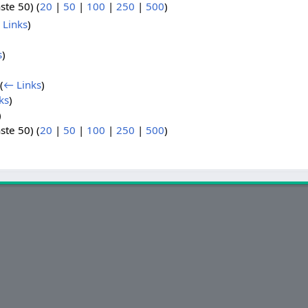
ste 50) (
20
|
50
|
100
|
250
|
500
)
 Links
)
s
)
(
← Links
)
ks
)
)
ste 50) (
20
|
50
|
100
|
250
|
500
)