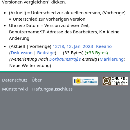
Versionen vergleichen“ klicken.
(Aktuell) = Unterschied zur aktuellen Version, (Vorherige)
= Unterschied zur vorherigen Version
Uhrzeit/Datum = Version zu dieser Zeit,
Benutzername/IP-Adresse des Bearbeiters, K = Kleine
Änderung
Aktuell
Vorherige
12:18, 12. Jan. 2023
‎
Keeano
Diskussion
Beiträge
‎
33 Bytes
+33 Bytes
‎
Weiterleitung nach
Dorbaumstraße
erstellt
Markierung
:
Neue Weiterleitung
Datenschutz
Über
MünsterWiki
Haftungsausschluss