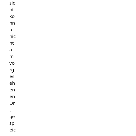
sic
ht
ko
nn
te
nic
ht
a
m
vo
rg
es
eh
en
en
Or
t
ge
sp
eic