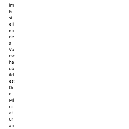
im
Er
st
ell
en
de
s
Vo
rsc
ha
ub
ild
es:
Di
e
Mi
ni
at
ur
an