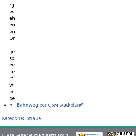
rg
es
eh
en
en
Or
t
ge
sp
eic
he
rt
w
er
de
n
Bahnweg
per OSM Stadtplan
Kategorie
:
Straße
Diese Seite wurde zuletzt am 4.