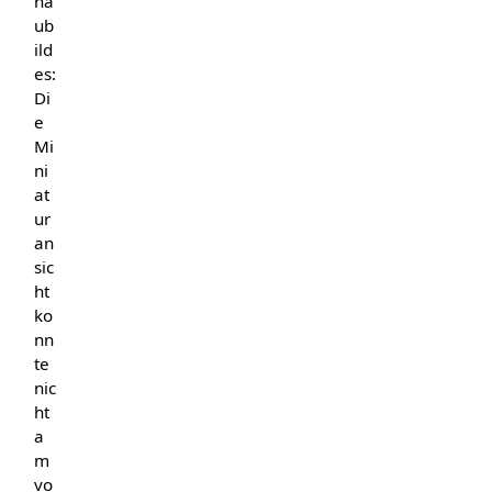
ha
ub
ild
es:
Di
e
Mi
ni
at
ur
an
sic
ht
ko
nn
te
nic
ht
a
m
vo