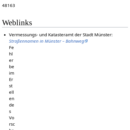
48163
Weblinks
Vermessungs- und Katasteramt der Stadt Münster:
Straßennamen in Münster – Bahnweg
Fe
hl
er
be
im
Er
st
ell
en
de
s
Vo
rsc