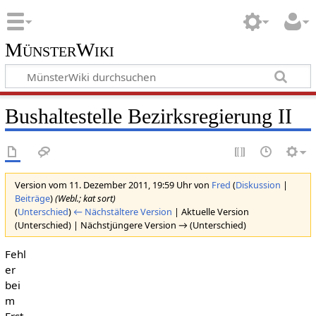
MünsterWiki
Bushaltestelle Bezirksregierung II
Version vom 11. Dezember 2011, 19:59 Uhr von
Fred
(
Diskussion
|
Beiträge
)
(Webl.; kat sort)
(
Unterschied
)
← Nächstältere Version
| Aktuelle Version
(Unterschied) | Nächstjüngere Version → (Unterschied)
Fehl
er
bei
m
Erst