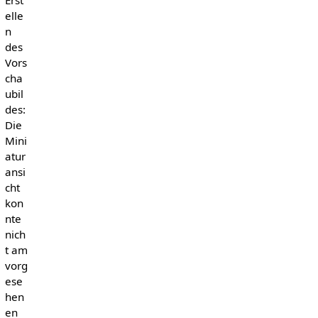
elle
n
des
Vors
cha
ubil
des:
Die
Mini
atur
ansi
cht
kon
nte
nich
t am
vorg
ese
hen
en