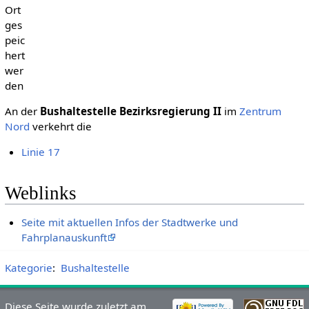
Ort
ges
peic
hert
wer
den
An der
Bushaltestelle Bezirksregierung II
im
Zentrum
Nord
verkehrt die
Linie 17
Weblinks
Seite mit aktuellen Infos der Stadtwerke und
Fahrplanauskunft
Kategorie
:
Bushaltestelle
Diese Seite wurde zuletzt am