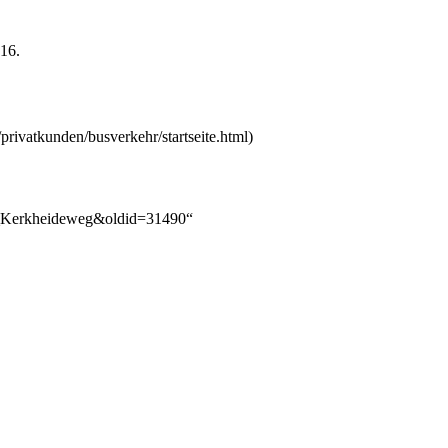
 16.
lle_Kerkheideweg&oldid=31490
“