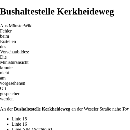
Bushaltestelle Kerkheideweg
Aus MünsterWiki
Fehler
beim
Erstellen
des
Vorschaubildes:
Die
Miniaturansicht
konnte
nicht
am
vorgesehenen
Ort
gespeichert
werden
An der
Bushaltestelle Kerkheideweg
an der
Weseler Straße
nahe
Tor
Linie 15
Linie 16
Linie N84
(Nachtbus)