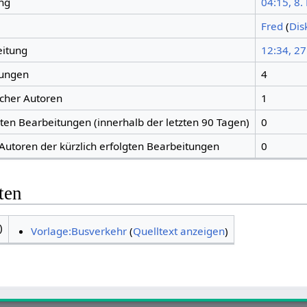
ng
04:15, 8.
Fred
(
Dis
eitung
12:34, 27
tungen
4
icher Autoren
1
gten Bearbeitungen (innerhalb der letzten 90 Tagen)
0
 Autoren der kürzlich erfolgten Bearbeitungen
0
ten
)
Vorlage:Busverkehr
(
Quelltext anzeigen
)