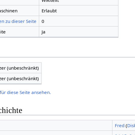
Wikitext
aschinen
Erlaubt
n zu dieser Seite
0
ite
Ja
zer (unbeschränkt)
zer (unbeschränkt)
für diese Seite ansehen.
chichte
Fred
(
Dis