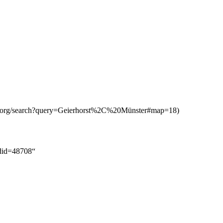
ldid=48708
“