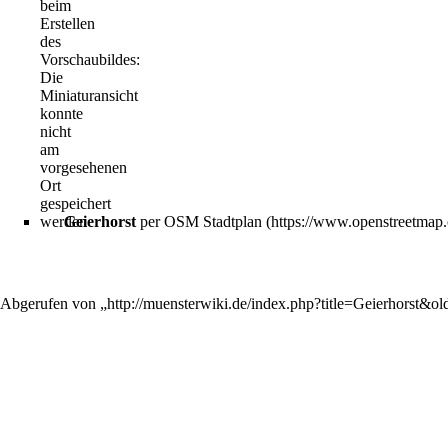
beim
Erstellen
des
Vorschaubildes:
Die
Miniaturansicht
konnte
nicht
am
vorgesehenen
Ort
gespeichert
werden
Geierhorst
per OSM Stadtplan
Abgerufen von „
http://muensterwiki.de/index.php?title=Geierhorst&o