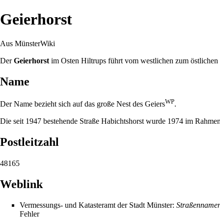
Geierhorst
Aus MünsterWiki
Der
Geierhorst
im Osten
Hiltrups
führt vom westlichen zum östlichen 
Name
WP
Der Name bezieht sich auf das große Nest des
Geiers
.
Die seit
1947
bestehende Straße
Habichtshorst
wurde
1974
im Rahmen 
Postleitzahl
48165
Weblink
Vermessungs- und Katasteramt der Stadt Münster:
Straßennamen
Fehler