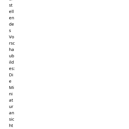
st
ell
en
de
s
Vo
rsc
ha
ub
ild
es:
Di
e
Mi
ni
at
ur
an
sic
ht