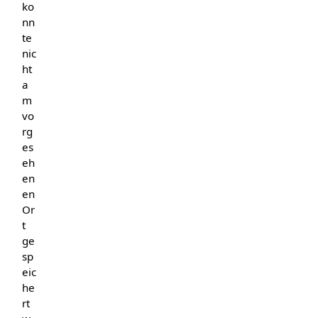
ko
nn
te
nic
ht
a
m
vo
rg
es
eh
en
en
Or
t
ge
sp
eic
he
rt