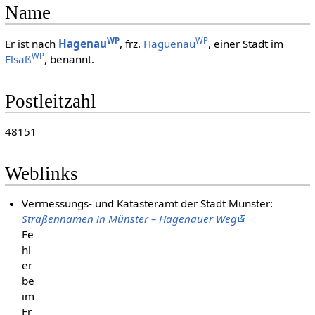
Name
WP
WP
Er ist nach
Hagenau
, frz.
Haguenau
, einer Stadt im
WP
Elsaß
, benannt.
Postleitzahl
48151
Weblinks
Vermessungs- und Katasteramt der Stadt Münster:
Straßennamen in Münster – Hagenauer Weg
Fe
hl
er
be
im
Er