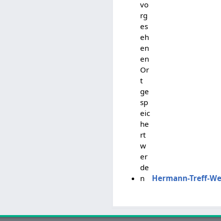
vo
rg
es
eh
en
en
Or
t
ge
sp
eic
he
rt
w
er
de
n
Hermann-Treff-W