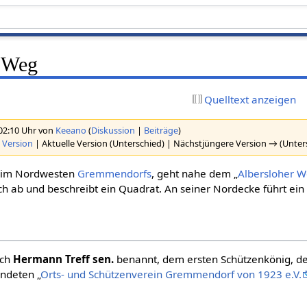
-Weg
Quelltext anzeigen
 02:10 Uhr von
Keeano
(
Diskussion
|
Beiträge
)
 Version
| Aktuelle Version (Unterschied) | Nächstjüngere Version → (Unter
, im Nordwesten
Gremmendorfs
, geht nahe dem „
Albersloher 
h ab und beschreibt ein Quadrat. An seiner Nordecke führt ei
ch
Hermann Treff sen.
benannt, dem ersten Schützenkönig, der
ndeten „
Orts- und Schützenverein Gremmendorf von 1923 e.V.