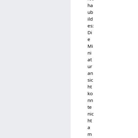
ha
ub
ild
es:
Di
e
Mi
ni
at
ur
an
sic
ht
ko
nn
te
nic
ht
a
m