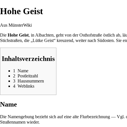
Hohe Geist
Aus MünsterWiki
Die
Hohe Geist
, in
Albachten
, geht von der
Osthofstraße
östlich ab, lä
Stichstraßen, die „
Lütke Geist
“ kreuzend, weiter nach Südosten. Sie en
Inhaltsverzeichnis
1
Name
2
Postleitzahl
3
Hausnummern
4
Weblinks
Name
Die Namengebung bezieht sich auf eine alte Flurbezeichnung — Vgl. d
Straßennamen wieder.