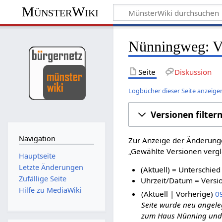
MünsterWiki
Nünningweg: Ve
Seite
Diskussion
Logbücher dieser Seite anzeige
Versionen filter
Navigation
Zur Anzeige der Änderunge
„Gewählte Versionen vergle
Hauptseite
Letzte Änderungen
(Aktuell) = Unterschied
Zufällige Seite
Uhrzeit/Datum = Versio
Hilfe zu MediaWiki
Aktuell
Vorherige
09
Seite wurde neu angeleg
zum Haus Nünning und