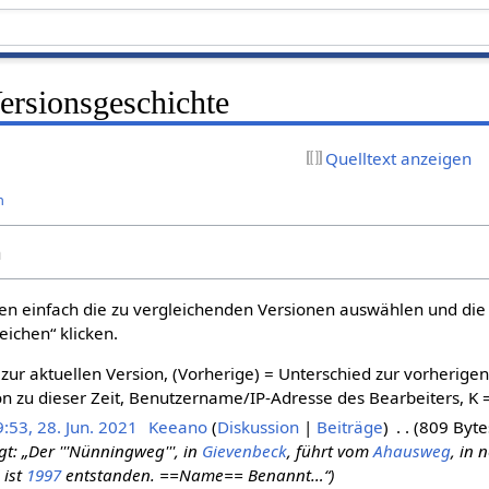
rsionsgeschichte
Quelltext anzeigen
n
n
n einfach die zu vergleichenden Versionen auswählen und die 
ichen“ klicken.
 zur aktuellen Version, (Vorherige) = Unterschied zur vorherige
n zu dieser Zeit, Benutzername/IP-Adresse des Bearbeiters, K 
:53, 28. Jun. 2021
‎
Keeano
Diskussion
Beiträge
‎
809 Byte
t: „Der '''Nünningweg''', in
Gievenbeck
, führt vom
Ahausweg
, in 
 ist
1997
entstanden. ==Name== Benannt…“