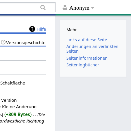
Anonym
Hilfe
Mehr
Links auf diese Seite
Versionsgeschichte
Änderungen an verlinkten
Seiten
Seiten­informationen
Seitenlogbücher
Schaltfläche
n Version
= Kleine Änderung
s
+809 Bytes
‎
Die
nordwestliche Richtung