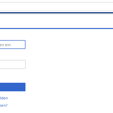
lden
sen?