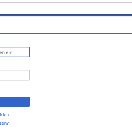
lden
sen?