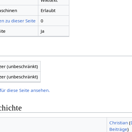
Wikitext
aschinen
Erlaubt
n zu dieser Seite
0
ite
Ja
zer (unbeschränkt)
zer (unbeschränkt)
für diese Seite ansehen.
chichte
Christian
(
Beiträge
)