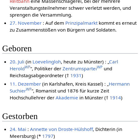
Reitbahn
eine Massenschlägerei, bei der mehrere
Veranstaltungsteilnehmer schwer verletzt werden, und
sprengen die Versammlung.
27. November
: Auf dem
Prinzipalmarkt
kommt es erneut
zu Zusammenstößen von Bürgern und Soldaten.
Geboren
20. Juli
(in
Loevelingloh
, heute zu Münster) : „
Carl
WP
WP
Herold
“, Politiker der
Zentrumspartei
und
Reichstagsabgeordneter (†
1931
)
11. Dezember
(in Karlshafen, Kreis Kassel) : „
Hermann
WP
Suchier
“, Romanist und 1876 für kurze Zeit
Hochschullehrer der
Akademie
in Münster (†
1914
)
Gestorben
24. Mai
:
Annette von Droste-Hülshoff
, Dichterin (in
Meersburg) (*
1797
)