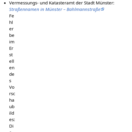
Vermessungs- und Katasteramt der Stadt Münster:
Straßennamen in Münster – Bahlmannstraße
Fe
hl
er
be
im
Er
st
ell
en
de
s
Vo
rsc
ha
ub
ild
es:
Di