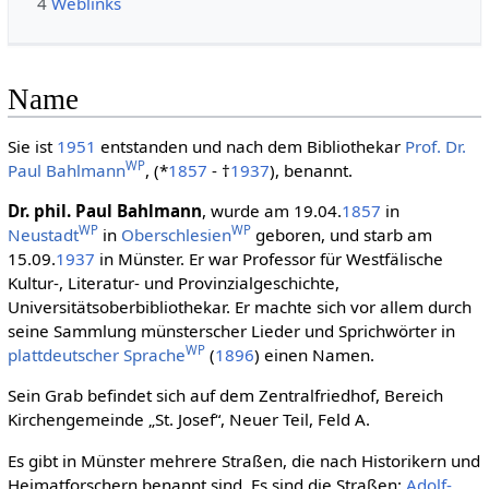
4
Weblinks
Name
Sie ist
1951
entstanden und nach dem Bibliothekar
Prof. Dr.
WP
Paul Bahlmann
, (*
1857
- †
1937
), benannt.
Dr. phil. Paul Bahlmann
, wurde am 19.04.
1857
in
WP
WP
Neustadt
in
Oberschlesien
geboren, und starb am
15.09.
1937
in Münster. Er war Professor für Westfälische
Kultur-, Literatur- und Provinzialgeschichte,
Universitätsoberbibliothekar. Er machte sich vor allem durch
seine Sammlung münsterscher Lieder und Sprichwörter in
WP
plattdeutscher Sprache
(
1896
) einen Namen.
Sein Grab befindet sich auf dem Zentralfriedhof, Bereich
Kirchengemeinde „St. Josef“, Neuer Teil, Feld A.
Es gibt in Münster mehrere Straßen, die nach Historikern und
Heimatforschern benannt sind. Es sind die Straßen:
Adolf-