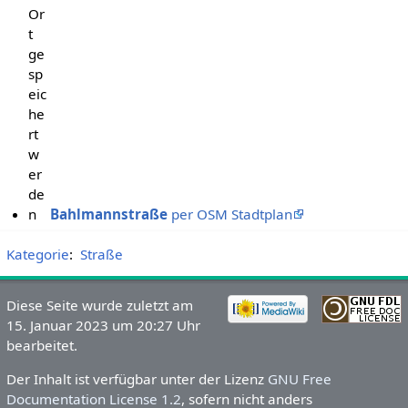
Or
t
ge
sp
eic
he
rt
w
er
de
n
Bahlmannstraße
per OSM Stadtplan
Kategorie
:
Straße
Diese Seite wurde zuletzt am
15. Januar 2023 um 20:27 Uhr
bearbeitet.
Der Inhalt ist verfügbar unter der Lizenz
GNU Free
Documentation License 1.2
, sofern nicht anders