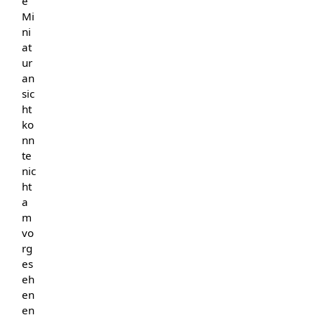
e
Mi
ni
at
ur
an
sic
ht
ko
nn
te
nic
ht
a
m
vo
rg
es
eh
en
en