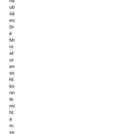
ha
ub
ild
es:
Di
e
Mi
ni
at
ur
an
sic
ht
ko
nn
te
nic
ht
a
m
vo