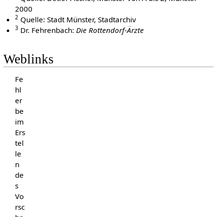
2000
2
Quelle: Stadt Münster, Stadtarchiv
3
Dr. Fehrenbach:
Die Rottendorf-Ärzte
Weblinks
Fe
hl
er
be
im
Ers
tel
le
n
de
s
Vo
rsc