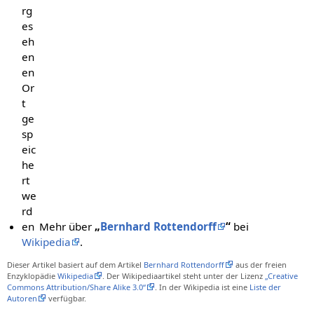
rg
es
eh
en
en
Or
t
ge
sp
eic
he
rt
we
rd
en
Mehr über
„
Bernhard Rottendorff
“
bei
Wikipedia
.
Dieser Artikel basiert auf dem Artikel
Bernhard Rottendorff
aus der freien
Enzyklopädie
Wikipedia
. Der Wikipediaartikel steht unter der Lizenz
„Creative
Commons Attribution/Share Alike 3.0“
. In der Wikipedia ist eine
Liste der
Autoren
verfügbar.