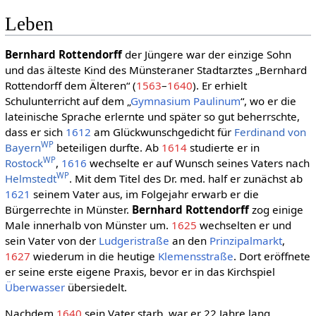
Leben
Bernhard Rottendorff
der Jüngere war der einzige Sohn
und das älteste Kind des Münsteraner Stadtarztes „Bernhard
Rottendorff dem Älteren“ (
1563
–
1640
). Er erhielt
Schulunterricht auf dem „
Gymnasium Paulinum
“, wo er die
lateinische Sprache erlernte und später so gut beherrschte,
dass er sich
1612
am Glückwunschgedicht für
Ferdinand von
WP
Bayern
beteiligen durfte. Ab
1614
studierte er in
WP
Rostock
,
1616
wechselte er auf Wunsch seines Vaters nach
WP
Helmstedt
. Mit dem Titel des Dr. med. half er zunächst ab
1621
seinem Vater aus, im Folgejahr erwarb er die
Bürgerrechte in Münster.
Bernhard Rottendorff
zog einige
Male innerhalb von Münster um.
1625
wechselten er und
sein Vater von der
Ludgeristraße
an den
Prinzipalmarkt
,
1627
wiederum in die heutige
Klemensstraße
. Dort eröffnete
er seine erste eigene Praxis, bevor er in das Kirchspiel
Überwasser
übersiedelt.
Nachdem
1640
sein Vater starb, war er 22 Jahre lang