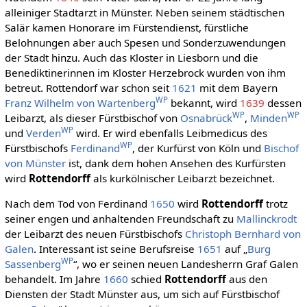
alleiniger Stadtarzt in Münster. Neben seinem städtischen
Salär kamen Honorare im Fürstendienst, fürstliche
Belohnungen aber auch Spesen und Sonderzuwendungen
der Stadt hinzu. Auch das Kloster in Liesborn und die
Benediktinerinnen im Kloster Herzebrock wurden von ihm
betreut. Rottendorf war schon seit
1621
mit dem Bayern
WP
Franz Wilhelm von Wartenberg
bekannt, wird
1639
dessen
WP
WP
Leibarzt, als dieser Fürstbischof von
Osnabrück
,
Minden
WP
und
Verden
wird. Er wird ebenfalls Leibmedicus des
WP
Fürstbischofs
Ferdinand
, der Kurfürst von Köln und
Bischof
von Münster
ist, dank dem hohen Ansehen des Kurfürsten
wird
Rottendorff
als kurkölnischer Leibarzt bezeichnet.
Nach dem Tod von Ferdinand
1650
wird
Rottendorff
trotz
seiner engen und anhaltenden Freundschaft zu
Mallinckrodt
der Leibarzt des neuen Fürstbischofs
Christoph Bernhard von
Galen
. Interessant ist seine Berufsreise
1651
auf „
Burg
WP
Sassenberg
“, wo er seinen neuen Landesherrn Graf Galen
behandelt. Im Jahre
1660
schied
Rottendorff
aus den
Diensten der Stadt Münster aus, um sich auf Fürstbischof