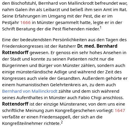
den Bischofstuhl, Bernhard von Mallinckrodt befreundet war,
nahm Galen ihn als Leibarzt und beließ ihm sein Amt im Rat.
Seine Erfahrungen im Umgang mit der Pest, die er im
Pestjahr
1666
in Münster gesammelt hatte, legte er in der
1
Schrift Beratung der die Pest fliehenden nieder.
Eine der bedeutendsten Persönlichkeiten aus den Tagen des
Friedenskongresses ist der Ratsherr
Dr. med. Bernhard
Rottendorff
gewesen. Er genoss ein sehr hohes Ansehen in
der Stadt und konnte zu seinen Patienten nicht nur die
Bürgerinnen und Bürger von Münster zählen, sondern auch
einige münsterländische Adlige und während der Zeit des
Kongresses auch viele der Gesandten. Außerdem gehörte er
einem humanistischen Gelehrtenkreis an, zu dem auch
Bernhard von Mallinckrodt
zählte und dem sich während
seines Aufenthaltes in Münster auch Fabio Chigi anschloss.
Rottendorff
ist der einzige Münsteraner, von dem uns eine
schriftliche Meinung zum Kongreßgeschehen vorliegt:
1647
verfaßte er einen Friedensappell, der sich an die
2
Kongreßteilnehmer richtete.