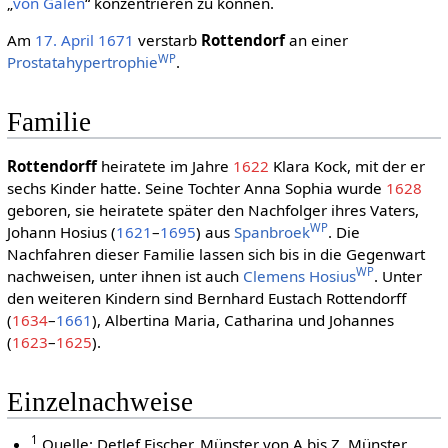
„
von Galen
“ konzentrieren zu können.
Am
17. April
1671
verstarb
Rottendorf
an einer
WP
Prostatahypertrophie
.
Familie
Rottendorff
heiratete im Jahre
1622
Klara Kock, mit der er
sechs Kinder hatte. Seine Tochter Anna Sophia wurde
1628
geboren, sie heiratete später den Nachfolger ihres Vaters,
WP
Johann Hosius (
1621
–
1695
) aus
Spanbroek
. Die
Nachfahren dieser Familie lassen sich bis in die Gegenwart
WP
nachweisen, unter ihnen ist auch
Clemens Hosius
. Unter
den weiteren Kindern sind Bernhard Eustach Rottendorff
(
1634
–
1661
), Albertina Maria, Catharina und Johannes
(
1623
–
1625
).
Einzelnachweise
1
Quelle: Detlef Fischer, Münster von A bis Z, Münster