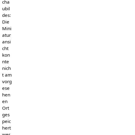
cha
ubil
des:
Die
Mini
atur
ansi
cht
kon
nte
nich
t am
vorg
ese
hen
en
Ort
ges
peic
hert
wer