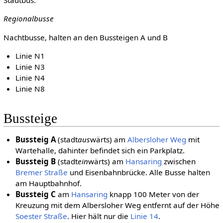
Stadtbus.
Regionalbusse
Nachtbusse, halten an den Bussteigen A und B
Linie N1
Linie N3
Linie N4
Linie N8
Bussteige
Bussteig A
(stadt
aus
wärts) am
Albersloher Weg
mit
Wartehalle, dahinter befindet sich ein Parkplatz.
Bussteig B
(stadt
ein
wärts) am
Hansaring
zwischen
Bremer Straße
und Eisenbahnbrücke. Alle Busse halten
am Hauptbahnhof.
Bussteig C
am
Hansaring
knapp 100 Meter von der
Kreuzung mit dem Albersloher Weg entfernt auf der Höhe
Soester Straße
. Hier hält nur die
Linie 14
.