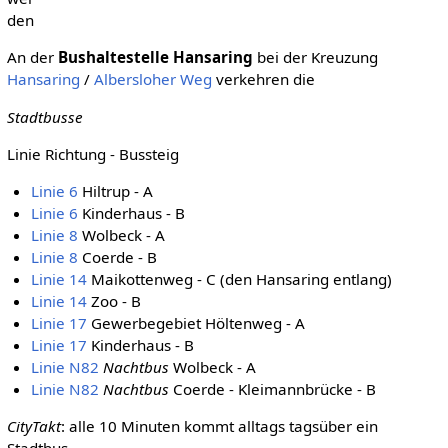
den
An der
Bushaltestelle Hansaring
bei der Kreuzung
Hansaring
/
Albersloher Weg
verkehren die
Stadtbusse
Linie Richtung - Bussteig
Linie 6
Hiltrup - A
Linie 6
Kinderhaus - B
Linie 8
Wolbeck - A
Linie 8
Coerde - B
Linie 14
Maikottenweg - C (den Hansaring entlang)
Linie 14
Zoo - B
Linie 17
Gewerbegebiet Höltenweg - A
Linie 17
Kinderhaus - B
Linie N82
Nachtbus
Wolbeck - A
Linie N82
Nachtbus
Coerde - Kleimannbrücke - B
CityTakt
: alle 10 Minuten kommt alltags tagsüber ein