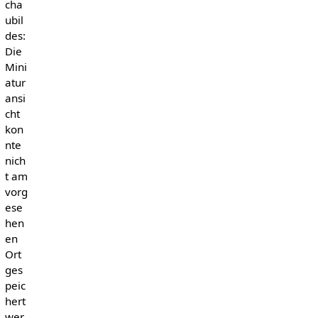
cha
ubil
des:
Die
Mini
atur
ansi
cht
kon
nte
nich
t am
vorg
ese
hen
en
Ort
ges
peic
hert
wer