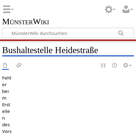
MünsterWiki
Bushaltestelle Heidestraße
Fehl
er
bei
m
Erst
elle
n
des
Vors