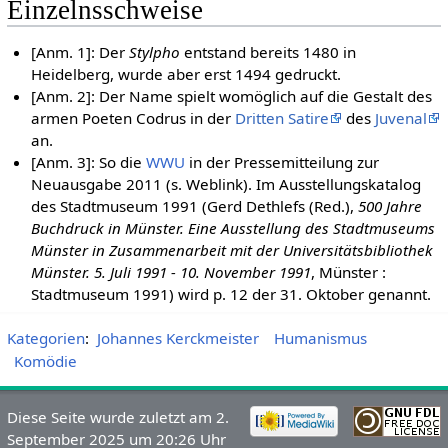
Einzelnsschweise
[Anm. 1]: Der
Stylpho
entstand bereits 1480 in
Heidelberg, wurde aber erst 1494 gedruckt.
[Anm. 2]: Der Name spielt womöglich auf die Gestalt des
armen Poeten Codrus in der
Dritten Satire
des
Juvenal
an.
[Anm. 3]: So die
WWU
in der Pressemitteilung zur
Neuausgabe 2011 (s. Weblink). Im Ausstellungskatalog
des Stadtmuseum 1991 (Gerd Dethlefs (Red.),
500 Jahre
Buchdruck in Münster. Eine Ausstellung des Stadtmuseums
Münster in Zusammenarbeit mit der Universitätsbibliothek
Münster. 5. Juli 1991 - 10. November 1991
, Münster :
Stadtmuseum 1991) wird p. 12 der 31. Oktober genannt.
Kategorien
:
Johannes Kerckmeister
Humanismus
Komödie
Diese Seite wurde zuletzt am 2.
September 2025 um 20:26 Uhr