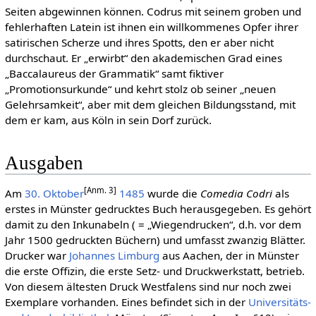
Seiten abgewinnen können. Codrus mit seinem groben und
fehlerhaften Latein ist ihnen ein willkommenes Opfer ihrer
satirischen Scherze und ihres Spotts, den er aber nicht
durchschaut. Er „erwirbt“ den akademischen Grad eines
„Baccalaureus der Grammatik“ samt fiktiver
„Promotionsurkunde“ und kehrt stolz ob seiner „neuen
Gelehrsamkeit“, aber mit dem gleichen Bildungsstand, mit
dem er kam, aus Köln in sein Dorf zurück.
Ausgaben
[Anm. 3]
Am
30. Oktober
1485
wurde die
Comedia Codri
als
erstes in Münster gedrucktes Buch herausgegeben. Es gehört
damit zu den Inkunabeln ( = „Wiegendrucken“, d.h. vor dem
Jahr 1500 gedruckten Büchern) und umfasst zwanzig Blätter.
Drucker war
Johannes Limburg
aus Aachen, der in Münster
die erste Offizin, die erste Setz- und Druckwerkstatt, betrieb.
Von diesem ältesten Druck Westfalens sind nur noch zwei
Exemplare vorhanden. Eines befindet sich in der
Universitäts-