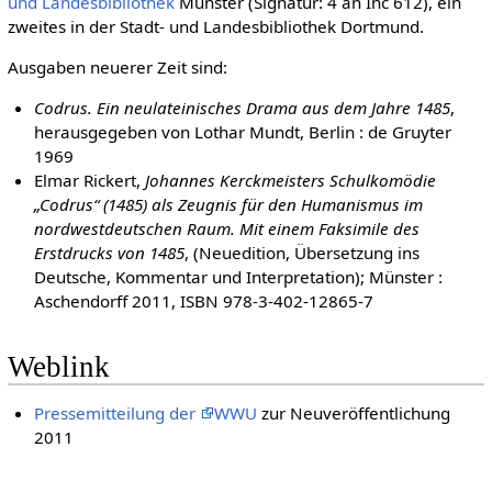
und Landesbibliothek
Münster (Signatur: 4 an Inc 612), ein
zweites in der Stadt- und Landesbibliothek Dortmund.
Ausgaben neuerer Zeit sind:
Codrus. Ein neulateinisches Drama aus dem Jahre 1485
,
herausgegeben von Lothar Mundt, Berlin : de Gruyter
1969
Elmar Rickert,
Johannes Kerckmeisters Schulkomödie
„Codrus“ (1485) als Zeugnis für den Humanismus im
nordwestdeutschen Raum. Mit einem Faksimile des
Erstdrucks von 1485
, (Neuedition, Übersetzung ins
Deutsche, Kommentar und Interpretation); Münster :
Aschendorff 2011, ISBN 978-3-402-12865-7
Weblink
Pressemitteilung der
WWU
zur Neuveröffentlichung
2011