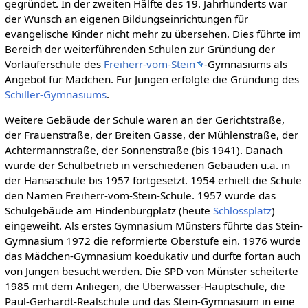
gegründet. In der zweiten Hälfte des 19. Jahrhunderts war
der Wunsch an eigenen Bildungseinrichtungen für
evangelische Kinder nicht mehr zu übersehen. Dies führte im
Bereich der weiterführenden Schulen zur Gründung der
Vorläuferschule des
Freiherr-vom-Stein
-Gymnasiums als
Angebot für Mädchen. Für Jungen erfolgte die Gründung des
Schiller-Gymnasiums
.
Weitere Gebäude der Schule waren an der Gerichtstraße,
der Frauenstraße, der Breiten Gasse, der Mühlenstraße, der
Achtermannstraße, der Sonnenstraße (bis 1941). Danach
wurde der Schulbetrieb in verschiedenen Gebäuden u.a. in
der Hansaschule bis 1957 fortgesetzt. 1954 erhielt die Schule
den Namen Freiherr-vom-Stein-Schule. 1957 wurde das
Schulgebäude am Hindenburgplatz (heute
Schlossplatz
)
eingeweiht. Als erstes Gymnasium Münsters führte das Stein-
Gymnasium 1972 die reformierte Oberstufe ein. 1976 wurde
das Mädchen-Gymnasium koedukativ und durfte fortan auch
von Jungen besucht werden. Die SPD von Münster scheiterte
1985 mit dem Anliegen, die Überwasser-Hauptschule, die
Paul-Gerhardt-Realschule und das Stein-Gymnasium in eine