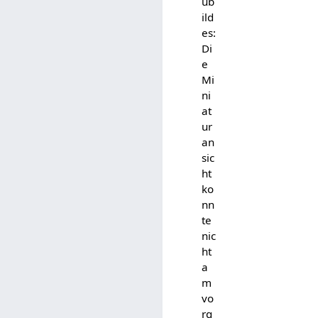
ub
ild
es:
Di
e
Mi
ni
at
ur
an
sic
ht
ko
nn
te
nic
ht
a
m
vo
rg