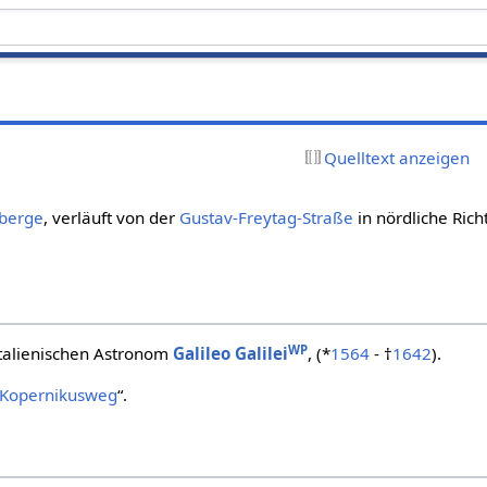
Quelltext anzeigen
berge
, verläuft von der
Gustav-Freytag-Straße
in nördliche Rich
WP
italienischen Astronom
Galileo Galilei
, (*
1564
- †
1642
).
Kopernikusweg
“.