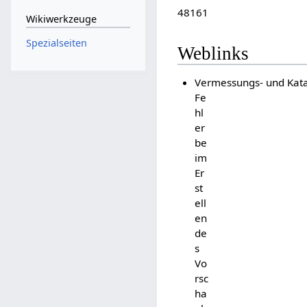
48161
Wikiwerkzeuge
Spezialseiten
Weblinks
Vermessungs- und Kata
Fe
hl
er
be
im
Er
st
ell
en
de
s
Vo
rsc
ha