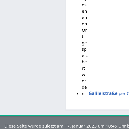
es
eh
en
en
Or
t
ge
sp
eic
he
rt
w
er
de
n
Galileistraße
per O
Diese Seite wurde zuletzt am 17. Januar 2023 um 10:45 Uhr b