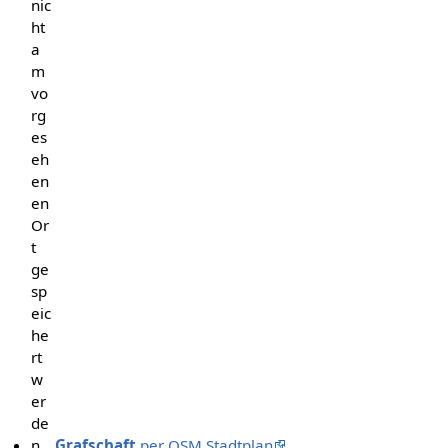
nic
ht
a
m
vo
rg
es
eh
en
en
Or
t
ge
sp
eic
he
rt
w
er
de
n
Grafschaft
per OSM Stadtplan