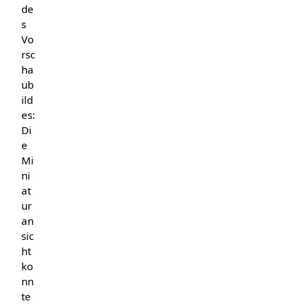
de
s
Vo
rsc
ha
ub
ild
es:
Di
e
Mi
ni
at
ur
an
sic
ht
ko
nn
te