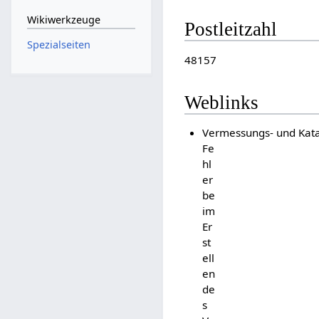
Wikiwerkzeuge
Postleitzahl
Spezialseiten
48157
Weblinks
Vermessungs- und Kata
Fe
hl
er
be
im
Er
st
ell
en
de
s