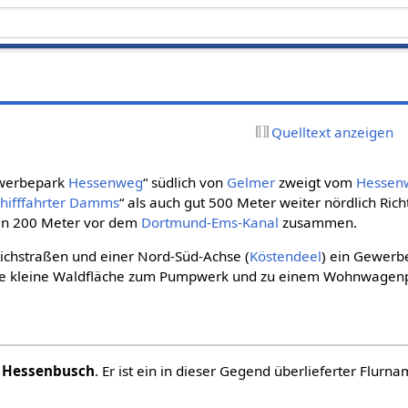
Quelltext anzeigen
werbepark
Hessenweg
“ südlich von
Gelmer
zweigt vom
Hessen
chifffahrter Damms
“ als auch gut 500 Meter weiter nördlich Ric
en 200 Meter vor dem
Dortmund-Ems-Kanal
zusammen.
Stichstraßen und einer Nord-Süd-Achse (
Köstendeel
) ein Gewerbe
eine kleine Waldfläche zum Pumpwerk und zu einem Wohnwagen
s
Hessenbusch
. Er ist ein in dieser Gegend überlieferter Flur