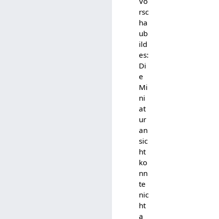
Vo
rsc
ha
ub
ild
es:
Di
e
Mi
ni
at
ur
an
sic
ht
ko
nn
te
nic
ht
a