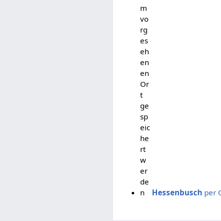
m
vo
rg
es
eh
en
en
Or
t
ge
sp
eic
he
rt
w
er
de
n
Hessenbusch
per 