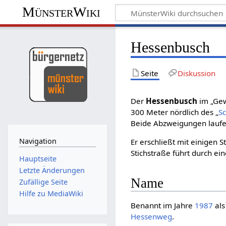
MünsterWiki
Hessenbusch
Seite
Diskussion
Der
Hessenbusch
im „Ge
300 Meter nördlich des „
S
Beide Abzweigungen lauf
Navigation
Er erschließt mit einigen 
Stichstraße führt durch 
Hauptseite
Letzte Änderungen
Name
Zufällige Seite
Hilfe zu MediaWiki
Benannt im Jahre
1987
al
Hessenweg
.