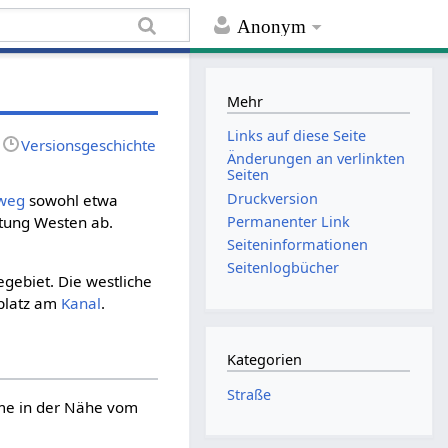
Anonym
Mehr
Links auf diese Seite
Versionsgeschichte
Änderungen an verlinkten
Seiten
Druckversion
weg
sowohl etwa
Permanenter Link
htung Westen ab.
Seiten­informationen
Seitenlogbücher
gebiet. Die westliche
platz am
Kanal
.
Kategorien
Straße
name in der Nähe vom