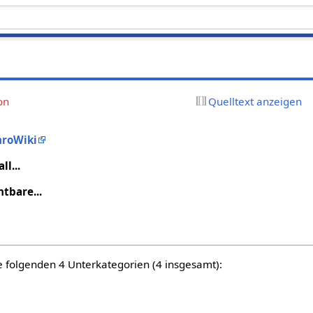
on
Quelltext anzeigen
hroWiki
l...
htbare...
e folgenden 4 Unterkategorien (4 insgesamt):