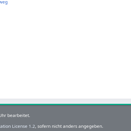
weg
hr bearbeitet.
tion License 1.2
, sofern nicht anders angegeben.