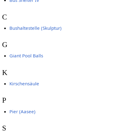
Bus Shelter IV
C
Bushaltestelle (Skulptur)
G
Giant Pool Balls
K
Kirschensäule
P
Pier (Aasee)
S