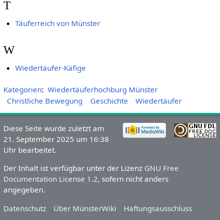
T
Täuferreich von Münster
W
Wiedertäufer-Käfige
Kategorien
:
Wiedertäuferhochburg Münster
Christliche Bewegung
Geschichte
Wiedertäufer
Diese Seite wurde zuletzt am
21. September 2025 um 16:38
Uhr bearbeitet.
Der Inhalt ist verfügbar unter der Lizenz
GNU Free
Documentation License 1.2
, sofern nicht anders
angegeben.
Datenschutz
Über MünsterWiki
Haftungsausschluss