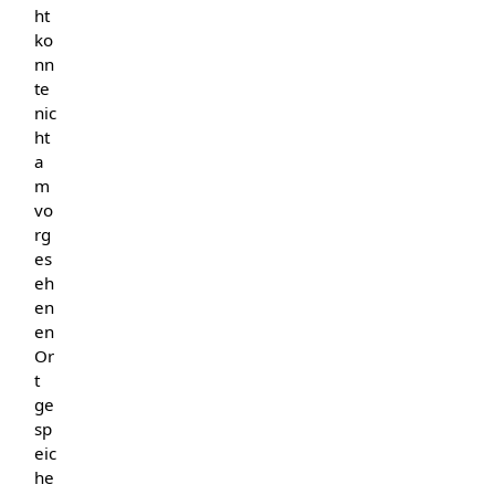
ht
ko
nn
te
nic
ht
a
m
vo
rg
es
eh
en
en
Or
t
ge
sp
eic
he