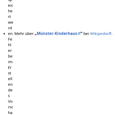
eic
he
rt
we
rd
en
Mehr über
„
Münster-Kinderhaus
“
bei
Wikipedia
.
Fe
hl
er
be
im
Er
st
ell
en
de
s
Vo
rsc
ha