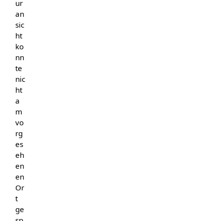
ur
an
sic
ht
ko
nn
te
nic
ht
a
m
vo
rg
es
eh
en
en
Or
t
ge
sp