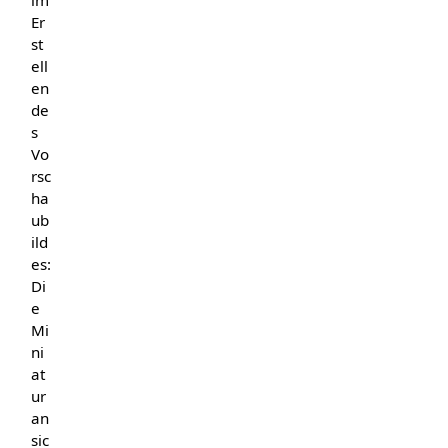
im
Er
st
ell
en
de
s
Vo
rsc
ha
ub
ild
es:
Di
e
Mi
ni
at
ur
an
sic