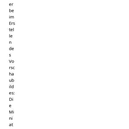
er
be
im
Ers
tel
le
n
de
s
Vo
rsc
ha
ub
ild
es:
Di
e
Mi
ni
at