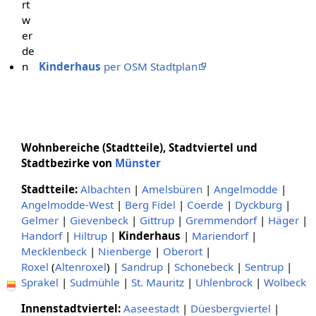
rt
w
er
de
n
Kinderhaus
per OSM Stadtplan
Wohnbereiche (Stadtteile), Stadtviertel und
Stadtbezirke von
Münster
Stadtteile:
Albachten
|
Amelsbüren
|
Angelmodde
|
Angelmodde-West
|
Berg Fidel
|
Coerde
|
Dyckburg
|
Gelmer
|
Gievenbeck
|
Gittrup
|
Gremmendorf
|
Häger
|
Handorf
|
Hiltrup
|
Kinderhaus
|
Mariendorf
|
Mecklenbeck
|
Nienberge
|
Oberort
|
Roxel
(
Altenroxel
) |
Sandrup
|
Schonebeck
|
Sentrup
|
Sprakel
|
Sudmühle
|
St. Mauritz
|
Uhlenbrock
|
Wolbeck
Innenstadtviertel:
Aaseestadt
|
Düesbergviertel
|