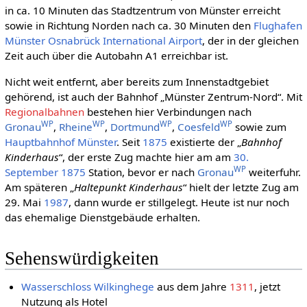
in ca. 10 Minuten das Stadtzentrum von Münster erreicht
sowie in Richtung Norden nach ca. 30 Minuten den
Flughafen
Münster Osnabrück International Airport
, der in der gleichen
Zeit auch über die Autobahn A1 erreichbar ist.
Nicht weit entfernt, aber bereits zum Innenstadtgebiet
gehörend, ist auch der Bahnhof „Münster Zentrum-Nord“. Mit
Regionalbahnen
bestehen hier Verbindungen nach
WP
WP
WP
WP
Gronau
,
Rheine
,
Dortmund
,
Coesfeld
sowie zum
Hauptbahnhof Münster
. Seit
1875
existierte der „
Bahnhof
Kinderhaus
“, der erste Zug machte hier am am
30.
WP
September
1875
Station, bevor er nach
Gronau
weiterfuhr.
Am späteren „
Haltepunkt Kinderhaus
“ hielt der letzte Zug am
29. Mai
1987
, dann wurde er stillgelegt. Heute ist nur noch
das ehemalige Dienstgebäude erhalten.
Sehenswürdigkeiten
Wasserschloss Wilkinghege
aus dem Jahre
1311
, jetzt
Nutzung als Hotel