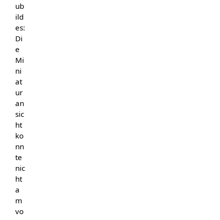
ub
ild
es:
Di
e
Mi
ni
at
ur
an
sic
ht
ko
nn
te
nic
ht
a
m
vo