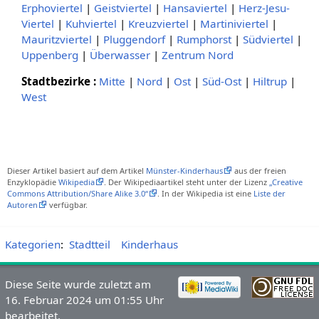
Erphoviertel
|
Geistviertel
|
Hansaviertel
|
Herz-Jesu-
Viertel
|
Kuhviertel
|
Kreuzviertel
|
Martiniviertel
|
Mauritzviertel
|
Pluggendorf
|
Rumphorst
|
Südviertel
|
Uppenberg
|
Überwasser
|
Zentrum Nord
Stadtbezirke :
Mitte
|
Nord
|
Ost
|
Süd-Ost
|
Hiltrup
|
West
Dieser Artikel basiert auf dem Artikel
Münster-Kinderhaus
aus der freien
Enzyklopädie
Wikipedia
. Der Wikipediaartikel steht unter der Lizenz
„Creative
Commons Attribution/Share Alike 3.0“
. In der Wikipedia ist eine
Liste der
Autoren
verfügbar.
Kategorien
:
Stadtteil
Kinderhaus
Diese Seite wurde zuletzt am
16. Februar 2024 um 01:55 Uhr
bearbeitet.